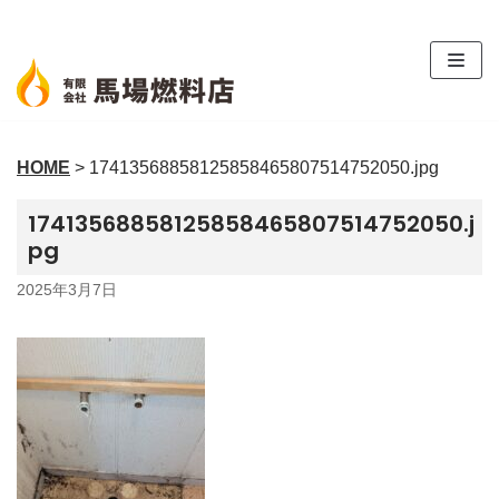
コ
ン
テ
ン
ツ
HOME
>
17413568858125858465807514752050.jpg
へ
ス
17413568858125858465807514752050.j
キ
pg
ッ
プ
2025年3月7日