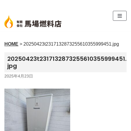
コ
ン
テ
ン
ツ
HOME
>
20250423t2317132873255610355999451.jpg
へ
ス
20250423t2317132873255610355999451.
キ
jpg
ッ
プ
2025年4月23日