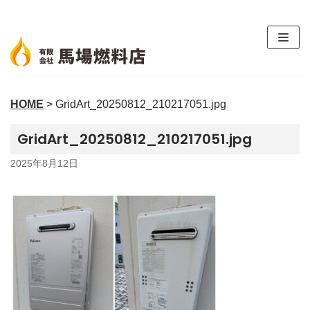
コ
ン
テ
ン
ツ
HOME
>
GridArt_20250812_210217051.jpg
へ
ス
GridArt_20250812_210217051.jpg
キ
ッ
2025年8月12日
プ