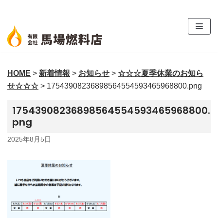
コ
ン
テ
ン
ツ
HOME
>
新着情報
>
お知らせ
>
☆☆☆夏季休業のお知ら
へ
せ☆☆☆
>
17543908236898564554593465968800.png
ス
キ
17543908236898564554593465968800.
ッ
png
プ
2025年8月5日