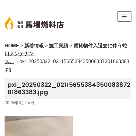
コ
ン
テ
ン
ツ
HOME
>
新着情報
>
施工実績
>
賃貸物件入退去に伴う蛇
へ
口メンテナン
ス
ス。
>
pxl_20250322_0211565538435008387201863383.
キ
jpg
ッ
プ
pxl_20250322_02115655384350083872
01863383.jpg
2025年3月24日