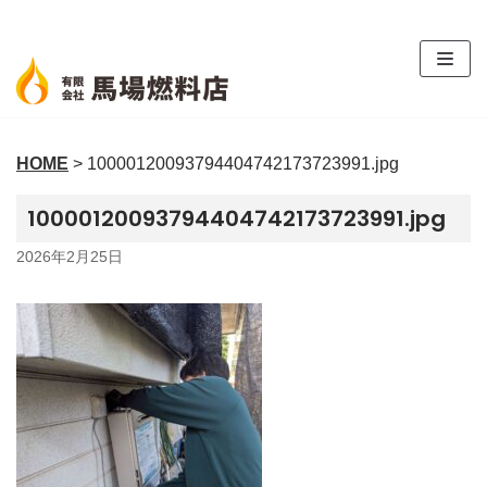
コ
ン
テ
ン
ツ
HOME
>
10000120093794404742173723991.jpg
へ
ス
10000120093794404742173723991.jpg
キ
ッ
2026年2月25日
プ