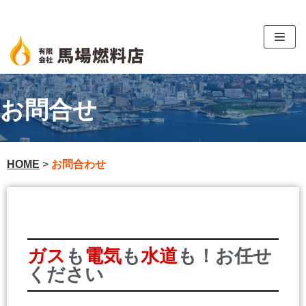
コ
ン
テ
ン
ツ
お問合せ
へ
ス
キ
ッ
HOME
>
お問合わせ
プ
ガス
も
電気
も
水道
も！お任せ
ください