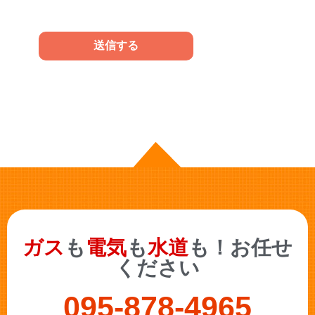
ガス
も
電気
も
水道
も！お任せ
ください
095-878-4965