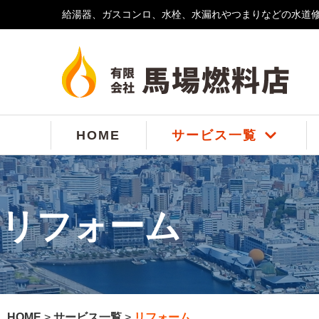
給湯器、ガスコンロ、水栓、水漏れやつまりなどの水道
コ
ン
テ
ン
ツ
へ
ス
HOME
サービス一覧
キ
ッ
プ
リフォーム
HOME
>
サービス一覧
>
リフォーム