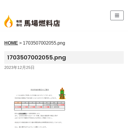
コ
ン
テ
ン
ツ
HOME
>
1703507002055.png
へ
ス
1703507002055.png
キ
ッ
2023年12月25日
プ