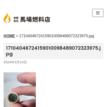
コ
ン
テ
ン
ツ
HOME
>
17104046724159010098489072323975.jpg
へ
ス
17104046724159010098489072323975.j
キ
pg
ッ
プ
2024年3月14日