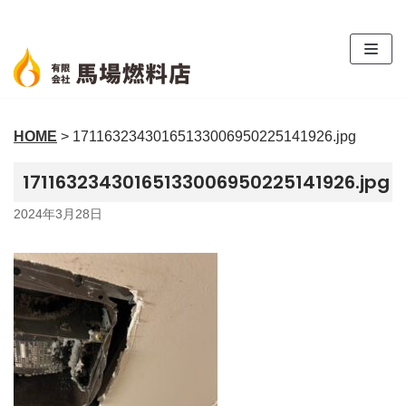
コ
ン
テ
ン
ツ
HOME
>
17116323430165133006950225141926.jpg
へ
ス
17116323430165133006950225141926.jpg
キ
ッ
2024年3月28日
プ