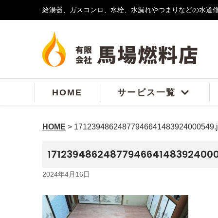
給湯器、ガスコンロ、水栓、水漏れやつまりなどの水道
コ
ン
テ
ン
ツ
へ
ス
HOME
サービス一覧
キ
ッ
プ
HOME
>
17123948624877946641483924000549.
17123948624877946641483924000
2024年4月16日