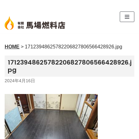
コ
ン
テ
ン
ツ
HOME
>
17123948625782206827806566428926.jpg
へ
ス
17123948625782206827806566428926.j
キ
pg
ッ
プ
2024年4月16日