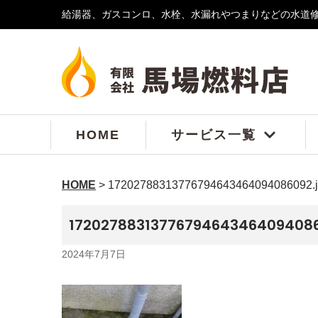
給湯器、ガスコンロ、水栓、水漏れやつまりなどの水道
コ
ン
テ
ン
ツ
へ
ス
HOME
サービス一覧
キ
ッ
プ
HOME
>
17202788313776794643464094086092.
17202788313776794643464094086
2024年7月7日