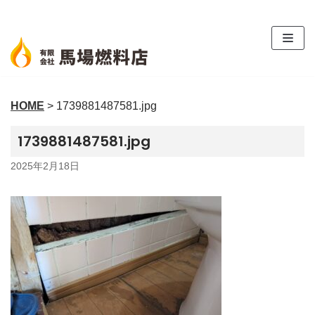
コ
ン
テ
ン
ツ
HOME
>
1739881487581.jpg
へ
ス
1739881487581.jpg
キ
ッ
2025年2月18日
プ