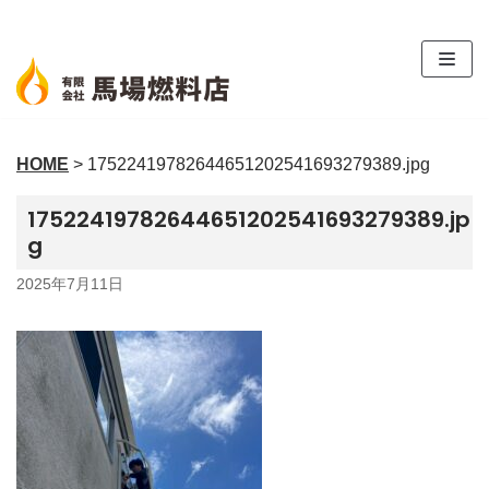
コ
ン
テ
ン
ツ
HOME
>
17522419782644651202541693279389.jpg
へ
ス
17522419782644651202541693279389.jp
キ
g
ッ
プ
2025年7月11日