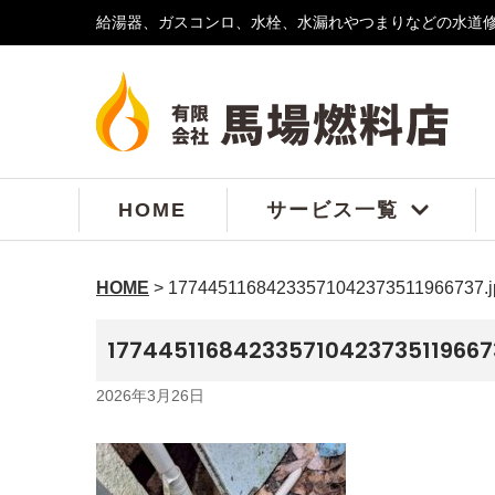
給湯器、ガスコンロ、水栓、水漏れやつまりなどの水道
コ
ン
テ
ン
ツ
へ
ス
HOME
サービス一覧
キ
ッ
プ
HOME
>
17744511684233571042373511966737.j
177445116842335710423735119667
2026年3月26日