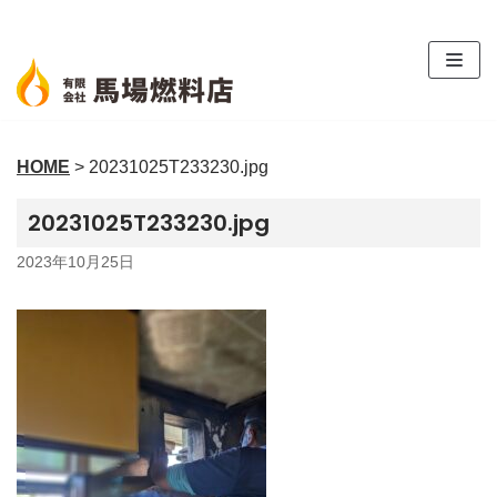
コ
ン
テ
ン
ツ
HOME
>
20231025T233230.jpg
へ
ス
20231025T233230.jpg
キ
ッ
2023年10月25日
プ