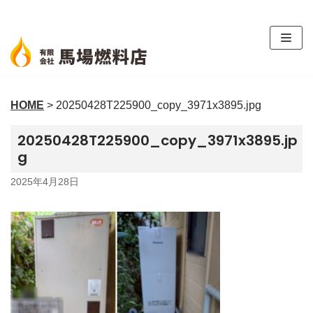
コ
ン
テ
ン
ツ
HOME
>
20250428T225900_copy_3971x3895.jpg
へ
ス
20250428T225900_copy_3971x3895.jp
キ
g
ッ
プ
2025年4月28日