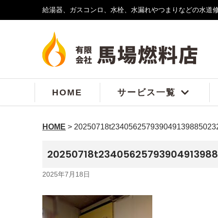
給湯器、ガスコンロ、水栓、水漏れやつまりなどの水道
コ
ン
テ
ン
ツ
へ
ス
HOME
サービス一覧
キ
ッ
プ
HOME
>
20250718t2340562579390491398850232
20250718t23405625793904913988
2025年7月18日