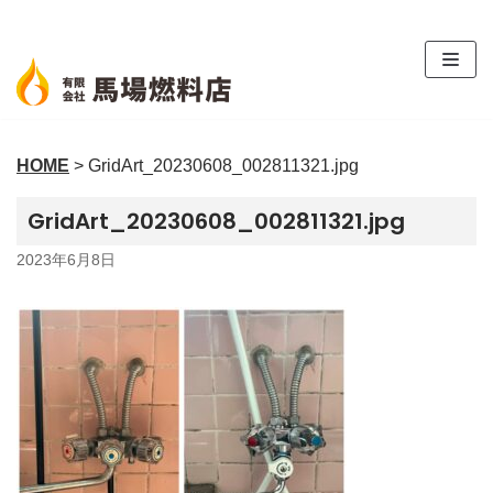
コ
ン
テ
ン
ツ
HOME
>
GridArt_20230608_002811321.jpg
へ
ス
GridArt_20230608_002811321.jpg
キ
ッ
2023年6月8日
プ