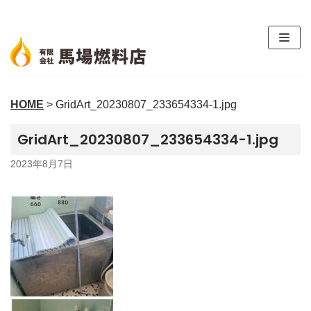
コ
ン
テ
ン
ツ
HOME
>
GridArt_20230807_233654334-1.jpg
へ
ス
GridArt_20230807_233654334-1.jpg
キ
ッ
2023年8月7日
プ