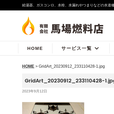
給湯器、ガスコンロ、水栓、水漏れやつまりなどの水道
コ
ン
テ
ン
ツ
へ
ス
HOME
サービス一覧
キ
ッ
プ
HOME
>
GridArt_20230912_233110428-1.jpg
GridArt_20230912_233110428-1.jp
2023年9月12日