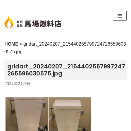
コ
ン
テ
ン
ツ
HOME
>
gridart_20240207_215440255799724726559603
へ
0575.jpg
ス
キ
gridart_20240207_2154402557997247
ッ
265596030575.jpg
プ
2024年2月7日