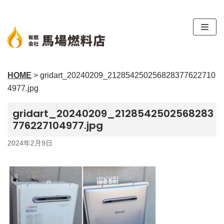
コ
ン
テ
ン
ツ
HOME
>
gridart_20240209_212854250256828377622710
へ
4977.jpg
ス
キ
gridart_20240209_2128542502568283
ッ
776227104977.jpg
プ
2024年2月9日