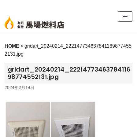
コ
ン
テ
ン
ツ
HOME
>
gridart_20240214_222147734637841169877455
へ
2131.jpg
ス
キ
gridart_20240214_22214773463784116
ッ
98774552131.jpg
プ
2024年2月14日