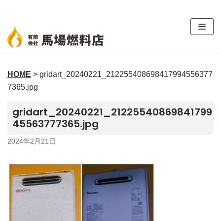
コ
ン
テ
ン
ツ
HOME
>
gridart_20240221_212255408698417994556377
へ
7365.jpg
ス
キ
gridart_20240221_21225540869841799
ッ
45563777365.jpg
プ
2024年2月21日