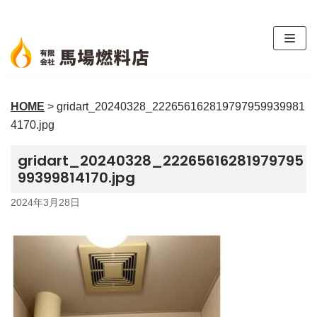
コ
ン
テ
ン
ツ
HOME
>
gridart_20240328_222656162819797959939981
へ
4170.jpg
ス
キ
gridart_20240328_22265616281979795
ッ
99399814170.jpg
プ
2024年3月28日