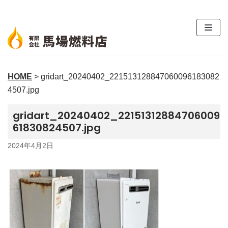
コ
ン
テ
ン
ツ
HOME
>
gridart_20240402_221513128847060096183082
へ
4507.jpg
ス
キ
gridart_20240402_22151312884706009
ッ
61830824507.jpg
プ
2024年4月2日