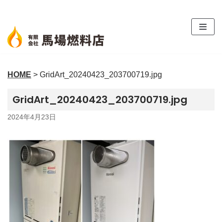
コ
ン
テ
ン
ツ
HOME
>
GridArt_20240423_203700719.jpg
へ
ス
GridArt_20240423_203700719.jpg
キ
ッ
2024年4月23日
プ