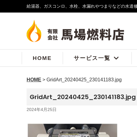
給湯器、ガスコンロ、水栓、水漏れやつまりなどの水道
コ
ン
テ
ン
ツ
へ
ス
HOME
サービス一覧
キ
ッ
プ
HOME
>
GridArt_20240425_230141183.jpg
GridArt_20240425_230141183.jpg
2024年4月25日