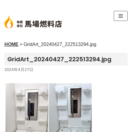
コ
ン
テ
ン
ツ
HOME
>
GridArt_20240427_222513294.jpg
へ
ス
GridArt_20240427_222513294.jpg
キ
ッ
2024年4月27日
プ