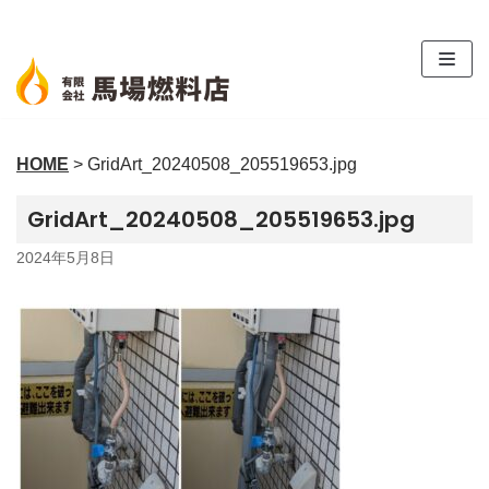
コ
ン
テ
ン
ツ
HOME
>
GridArt_20240508_205519653.jpg
へ
ス
GridArt_20240508_205519653.jpg
キ
ッ
2024年5月8日
プ