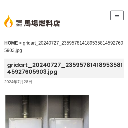
コ
ン
テ
ン
ツ
HOME
>
gridart_20240727_235957814189535814592760
へ
5903.jpg
ス
キ
gridart_20240727_23595781418953581
ッ
45927605903.jpg
プ
2024年7月28日