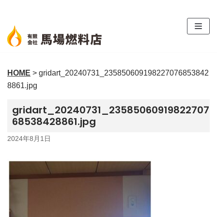
コ
ン
テ
ン
ツ
HOME
>
gridart_20240731_235850609198227076853842
へ
8861.jpg
ス
キ
gridart_20240731_23585060919822707
ッ
68538428861.jpg
プ
2024年8月1日