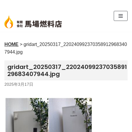
コ
ン
テ
ン
ツ
HOME
>
gridart_20250317_220240992370358912968340
へ
7944.jpg
ス
キ
gridart_20250317_22024099237035891
ッ
29683407944.jpg
プ
2025年3月17日