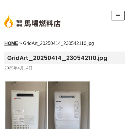
コ
ン
テ
ン
ツ
HOME
>
GridArt_20250414_230542110.jpg
へ
ス
GridArt_20250414_230542110.jpg
キ
ッ
2025年4月14日
プ