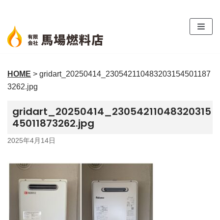
コ
ン
テ
ン
ツ
HOME
>
gridart_20250414_230542110483203154501187
へ
3262.jpg
ス
キ
gridart_20250414_23054211048320315
ッ
45011873262.jpg
プ
2025年4月14日