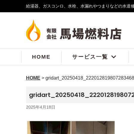
給湯器、ガスコンロ、水栓、水漏れやつまりなどの水道
コ
ン
テ
ン
ツ
へ
ス
HOME
サービス一覧
キ
ッ
プ
HOME
>
gridart_20250418_222012819807283468
gridart_20250418_2220128198072
2025年4月18日