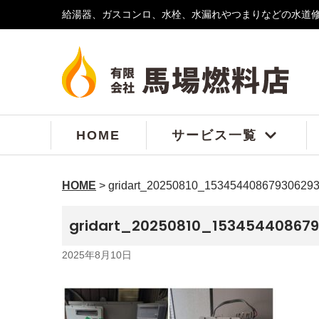
給湯器、ガスコンロ、水栓、水漏れやつまりなどの水道
コ
ン
テ
ン
ツ
へ
ス
HOME
サービス一覧
キ
ッ
プ
HOME
>
gridart_20250810_153454408679306293
gridart_20250810_153454408679
2025年8月10日