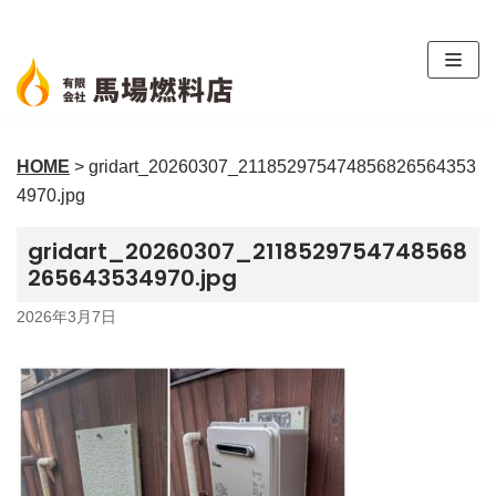
コ
ン
テ
ン
ツ
HOME
>
gridart_20260307_211852975474856826564353
へ
4970.jpg
ス
キ
gridart_20260307_2118529754748568
ッ
265643534970.jpg
プ
2026年3月7日