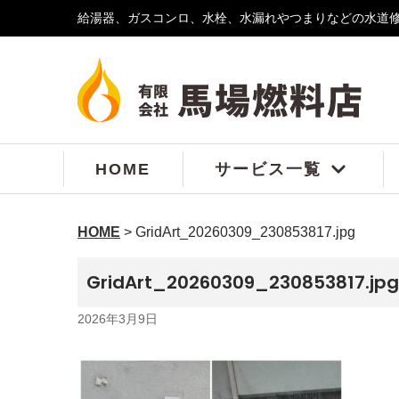
給湯器、ガスコンロ、水栓、水漏れやつまりなどの水道
コ
ン
テ
ン
ツ
へ
ス
HOME
サービス一覧
キ
ッ
プ
HOME
>
GridArt_20260309_230853817.jpg
GridArt_20260309_230853817.jpg
2026年3月9日