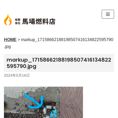
コ
ン
テ
ン
ツ
HOME
>
markup_17158662188198507416134822595790
へ
.jpg
ス
キ
markup_17158662188198507416134822
ッ
595790.jpg
プ
2024年5月16日