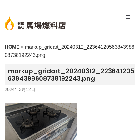
コ
ン
テ
ン
ツ
HOME
>
markup_gridart_20240312_22364120563843986
へ
08738192243.png
ス
キ
markup_gridart_20240312_223641205
ッ
6384398608738192243.png
プ
2024年3月12日