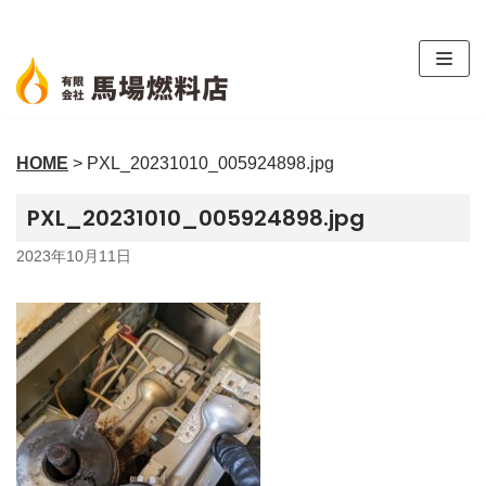
コ
ン
テ
ン
ツ
HOME
>
PXL_20231010_005924898.jpg
へ
ス
PXL_20231010_005924898.jpg
キ
ッ
2023年10月11日
プ