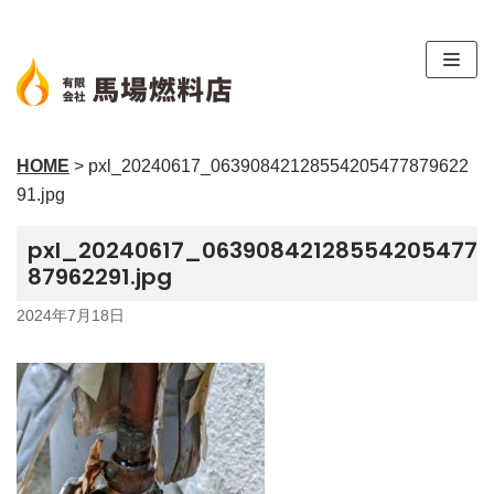
コ
ン
テ
ン
ツ
HOME
>
pxl_20240617_06390842128554205477879622
へ
91.jpg
ス
キ
pxl_20240617_06390842128554205477
ッ
87962291.jpg
プ
2024年7月18日