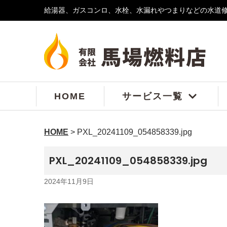
給湯器、ガスコンロ、水栓、水漏れやつまりなどの水道
コ
ン
テ
ン
ツ
へ
ス
HOME
サービス一覧
キ
ッ
プ
HOME
>
PXL_20241109_054858339.jpg
PXL_20241109_054858339.jpg
2024年11月9日