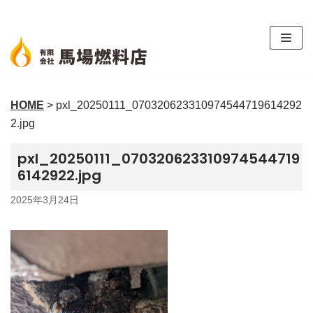
コ
ン
テ
ン
ツ
HOME
>
pxl_20250111_070320623310974544719614292
へ
2.jpg
ス
キ
pxl_20250111_070320623310974544719
ッ
6142922.jpg
プ
2025年3月24日