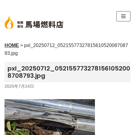
コ
ン
テ
ン
ツ
HOME
>
pxl_20250712_05215577327815610520087087
へ
93.jpg
ス
キ
pxl_20250712_052155773278156105200
ッ
8708793.jpg
プ
2025年7月24日