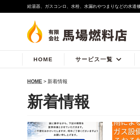
給湯器、ガスコンロ、水栓、水漏れやつまりなどの水道
コ
ン
テ
ン
ツ
へ
ス
HOME
サービス一覧
キ
ッ
プ
HOME
>
新着情報
新着情報