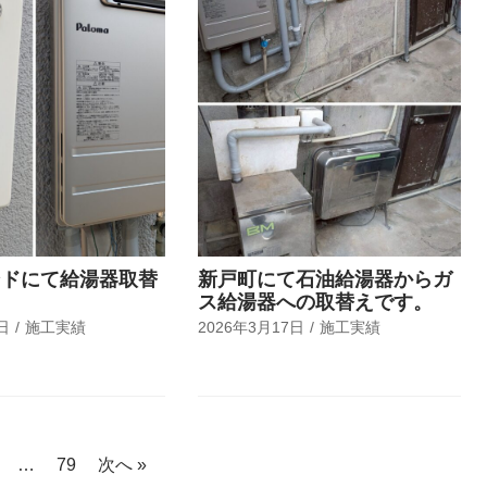
ンドにて給湯器取替
新戸町にて石油給湯器からガ
ス給湯器への取替えです。
日
施工実績
2026年3月17日
施工実績
…
79
次へ »